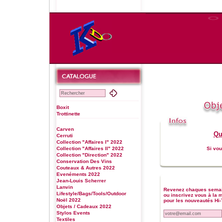
Boxit
Trottinette
Carven
Qu
Cerruti
Collection "Affaires I" 2022
Collection "Affaires II" 2022
Si vou
Collection "Direction" 2022
Conservation Des Vins
Couteaux & Autres 2022
Evenéments 2022
Jean-Louis Scherrer
Lanvin
Revenez chaques sema
Lifestyle/Bags/Tools/Outdoor
ou inscrivez vous à la ma
Noël 2022
pour les nouveautés Hi-
Objets / Cadeaux 2022
Stylos Events
Textiles